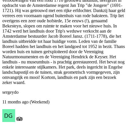
verbouwingen van een rond 1716 gebouwd landhuis, neergezet in
opdracht van de Amsterdamse regent Jan Trip "de Jongere" (1691-
1721). Hij was getrouwd met een rijke erfdochter. Dankzij haar geld
verrees een voornaam ogend buitenhuis van rode baksteen. Trip liet
overigens een zeer oude hofstede, 15e eeuws (!), genaamd
Bekesteyn, slopen om ruimte te maken voor het nieuwe huis. In
1742 werd het landhuis door Trip's weduwe verkocht aan de
Amsterdamse bestuurder Jacob Boreel Jansz. (1711-1778), die het
landhuis uitbreidde tot haar huidige vorm. Leden van de familie
Boreel hadden het landhuis en het landgoed tot 1952 in bezit. Thans
worden huis en tuinen geëxploiteerd door de Vereniging
Natuurmonumenten en de Vereniging Hendrick de Keyser. Het
landhuis - nu museumhuis - is prachtig gerestaureerd. Het bevat nog
enkele interessante stijlkamers. Het park, deels ingericht in Engelse
landschapsstijl en de tuinen, strak geometrisch vormgegeven, zijn
omvangrijk en mooi! Kortom, landhuis en park zijn een bezoek
zeker waard.
sergeydo
11 months ago (Weekend)