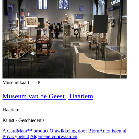
Museumkaart
8
Museum van de Geest | Haarlem
Haarlem
Kunst · Geschiedenis
A CardMapr™ product
Ontwikkeling door BjornAntonissen.nl
Privacybeleid
Algemene voorwaarden