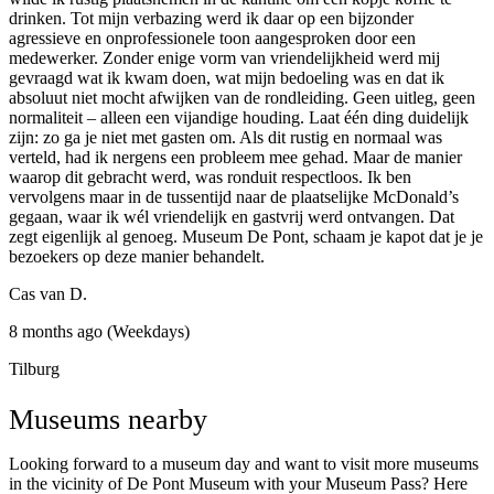
drinken. Tot mijn verbazing werd ik daar op een bijzonder
agressieve en onprofessionele toon aangesproken door een
medewerker. Zonder enige vorm van vriendelijkheid werd mij
gevraagd wat ik kwam doen, wat mijn bedoeling was en dat ik
absoluut niet mocht afwijken van de rondleiding. Geen uitleg, geen
normaliteit – alleen een vijandige houding. Laat één ding duidelijk
zijn: zo ga je niet met gasten om. Als dit rustig en normaal was
verteld, had ik nergens een probleem mee gehad. Maar de manier
waarop dit gebracht werd, was ronduit respectloos. Ik ben
vervolgens maar in de tussentijd naar de plaatselijke McDonald’s
gegaan, waar ik wél vriendelijk en gastvrij werd ontvangen. Dat
zegt eigenlijk al genoeg. Museum De Pont, schaam je kapot dat je je
bezoekers op deze manier behandelt.
Cas van D.
8 months ago (Weekdays)
Tilburg
Museums nearby
Looking forward to a museum day and want to visit more museums
in the vicinity of De Pont Museum with your Museum Pass? Here