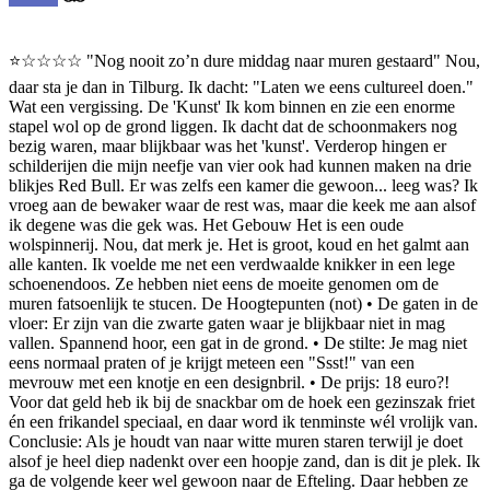
⭐☆☆☆☆ "Nog nooit zo’n dure middag naar muren gestaard" Nou,
daar sta je dan in Tilburg. Ik dacht: "Laten we eens cultureel doen."
Wat een vergissing. De 'Kunst' Ik kom binnen en zie een enorme
stapel wol op de grond liggen. Ik dacht dat de schoonmakers nog
bezig waren, maar blijkbaar was het 'kunst'. Verderop hingen er
schilderijen die mijn neefje van vier ook had kunnen maken na drie
blikjes Red Bull. Er was zelfs een kamer die gewoon... leeg was? Ik
vroeg aan de bewaker waar de rest was, maar die keek me aan alsof
ik degene was die gek was. Het Gebouw Het is een oude
wolspinnerij. Nou, dat merk je. Het is groot, koud en het galmt aan
alle kanten. Ik voelde me net een verdwaalde knikker in een lege
schoenendoos. Ze hebben niet eens de moeite genomen om de
muren fatsoenlijk te stucen. De Hoogtepunten (not) • De gaten in de
vloer: Er zijn van die zwarte gaten waar je blijkbaar niet in mag
vallen. Spannend hoor, een gat in de grond. • De stilte: Je mag niet
eens normaal praten of je krijgt meteen een "Ssst!" van een
mevrouw met een knotje en een designbril. • De prijs: 18 euro?!
Voor dat geld heb ik bij de snackbar om de hoek een gezinszak friet
én een frikandel speciaal, en daar word ik tenminste wél vrolijk van.
Conclusie: Als je houdt van naar witte muren staren terwijl je doet
alsof je heel diep nadenkt over een hoopje zand, dan is dit je plek. Ik
ga de volgende keer wel gewoon naar de Efteling. Daar hebben ze