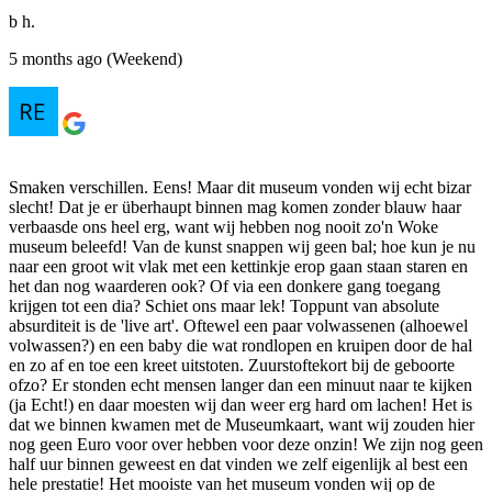
b h.
5 months ago (Weekend)
Smaken verschillen. Eens! Maar dit museum vonden wij echt bizar
slecht! Dat je er überhaupt binnen mag komen zonder blauw haar
verbaasde ons heel erg, want wij hebben nog nooit zo'n Woke
museum beleefd! Van de kunst snappen wij geen bal; hoe kun je nu
naar een groot wit vlak met een kettinkje erop gaan staan staren en
het dan nog waarderen ook? Of via een donkere gang toegang
krijgen tot een dia? Schiet ons maar lek! Toppunt van absolute
absurditeit is de 'live art'. Oftewel een paar volwassenen (alhoewel
volwassen?) en een baby die wat rondlopen en kruipen door de hal
en zo af en toe een kreet uitstoten. Zuurstoftekort bij de geboorte
ofzo? Er stonden echt mensen langer dan een minuut naar te kijken
(ja Echt!) en daar moesten wij dan weer erg hard om lachen! Het is
dat we binnen kwamen met de Museumkaart, want wij zouden hier
nog geen Euro voor over hebben voor deze onzin! We zijn nog geen
half uur binnen geweest en dat vinden we zelf eigenlijk al best een
hele prestatie! Het mooiste van het museum vonden wij op de