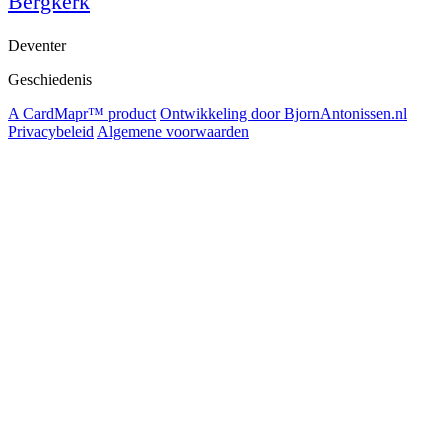
Bergkerk
Deventer
Geschiedenis
A CardMapr™ product
Ontwikkeling door BjornAntonissen.nl
Privacybeleid
Algemene voorwaarden