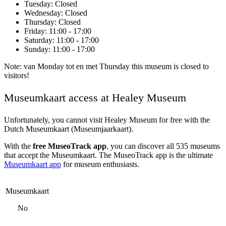
Tuesday
: Closed
Wednesday
: Closed
Thursday
: Closed
Friday
: 11:00 - 17:00
Saturday
: 11:00 - 17:00
Sunday
: 11:00 - 17:00
Note: van Monday tot en met Thursday this museum is closed to
visitors!
Museumkaart access at Healey Museum
Unfortunately, you cannot visit
Healey Museum
for free with the
Dutch Museumkaart (Museumjaarkaart).
With the
free MuseoTrack app
, you can discover all 535 museums
that accept the Museumkaart. The MuseoTrack app is the ultimate
Museumkaart app
for museum enthusiasts.
Museumkaart
No