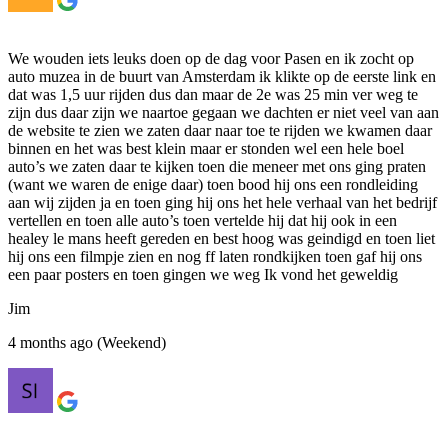
We wouden iets leuks doen op de dag voor Pasen en ik zocht op
auto muzea in de buurt van Amsterdam ik klikte op de eerste link en
dat was 1,5 uur rijden dus dan maar de 2e was 25 min ver weg te
zijn dus daar zijn we naartoe gegaan we dachten er niet veel van aan
de website te zien we zaten daar naar toe te rijden we kwamen daar
binnen en het was best klein maar er stonden wel een hele boel
auto’s we zaten daar te kijken toen die meneer met ons ging praten
(want we waren de enige daar) toen bood hij ons een rondleiding
aan wij zijden ja en toen ging hij ons het hele verhaal van het bedrijf
vertellen en toen alle auto’s toen vertelde hij dat hij ook in een
healey le mans heeft gereden en best hoog was geindigd en toen liet
hij ons een filmpje zien en nog ff laten rondkijken toen gaf hij ons
een paar posters en toen gingen we weg Ik vond het geweldig
Jim
4 months ago (Weekend)