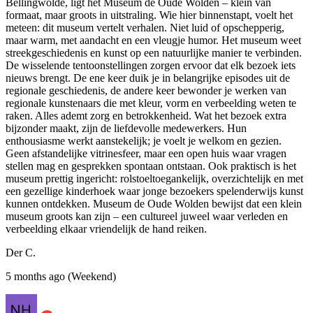
Bellingwolde, ligt het Museum de Oude Wolden – klein van
formaat, maar groots in uitstraling. Wie hier binnenstapt, voelt het
meteen: dit museum vertelt verhalen. Niet luid of opschepperig,
maar warm, met aandacht en een vleugje humor. Het museum weet
streekgeschiedenis en kunst op een natuurlijke manier te verbinden.
De wisselende tentoonstellingen zorgen ervoor dat elk bezoek iets
nieuws brengt. De ene keer duik je in belangrijke episodes uit de
regionale geschiedenis, de andere keer bewonder je werken van
regionale kunstenaars die met kleur, vorm en verbeelding weten te
raken. Alles ademt zorg en betrokkenheid. Wat het bezoek extra
bijzonder maakt, zijn de liefdevolle medewerkers. Hun
enthousiasme werkt aanstekelijk; je voelt je welkom en gezien.
Geen afstandelijke vitrinesfeer, maar een open huis waar vragen
stellen mag en gesprekken spontaan ontstaan. Ook praktisch is het
museum prettig ingericht: rolstoeltoegankelijk, overzichtelijk en met
een gezellige kinderhoek waar jonge bezoekers spelenderwijs kunst
kunnen ontdekken. Museum de Oude Wolden bewijst dat een klein
museum groots kan zijn – een cultureel juweel waar verleden en
verbeelding elkaar vriendelijk de hand reiken.
Der C.
5 months ago (Weekend)