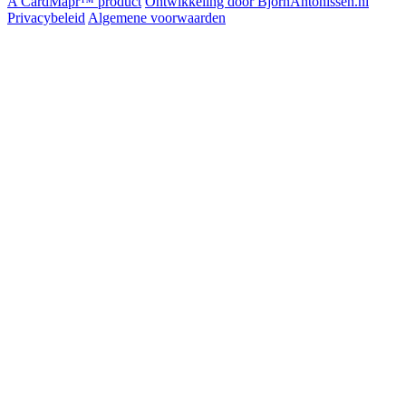
A CardMapr™ product
Ontwikkeling door BjornAntonissen.nl
Privacybeleid
Algemene voorwaarden