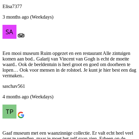
Elisa7377
3 months ago (Weekdays)
Een mooi museum Ruim opgezet en een restaurant Alle zintuigen
komen aan bod.. Galarij van Vincent van Gogh is echt de moeite
waard.. Ook de beeldentuin is heel groot en goed om doorheen te
lopen… Ook voor mensen in de rolstoel. Je kunt je hier best een dag
vermaken..
saschav561
4 months ago (Weekdays)
Gaaf museum met een waanzinnige collectie. Er valt echt heel veel
over te vertellen, maar je moet het zelf gaan zien. Erheen op de