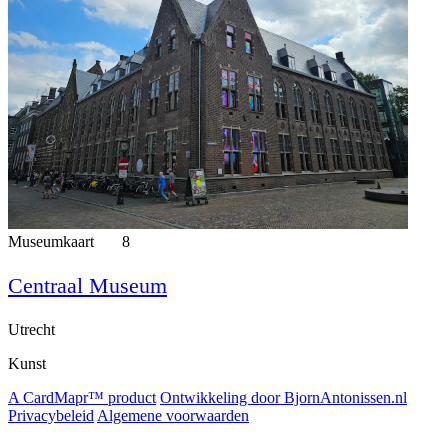
Museumkaart
8
Centraal Museum
Utrecht
Kunst
A CardMapr™ product
Ontwikkeling door BjornAntonissen.nl
Privacybeleid
Algemene voorwaarden