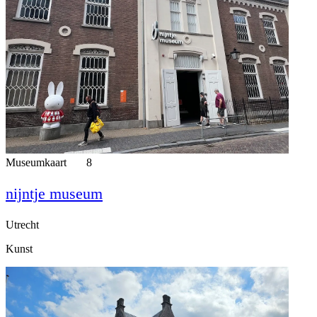
Museumkaart
8
nijntje museum
Utrecht
Kunst