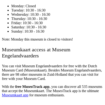
Monday
: Closed
Tuesday
: 10:30 - 16:30
Wednesday
: 10:30 - 16:30
Thursday
: 10:30 - 16:30
Friday
: 10:30 - 16:30
Saturday
: 10:30 - 16:30
Sunday
: 10:30 - 16:30
Note: Monday this museum is closed to visitors!
Museumkaart access at Museum
Engelandvaarders
You can visit
Museum Engelandvaarders
for free with the Dutch
Museum Card (Museumkaart). Besides Museum Engelandvaarders,
there are 98 other museums in Zuid-Holland that you can visit for
free with your Museum Card.
With the
free MuseoTrack app
, you can discover all 535 museums
that accept the Museumkaart. The MuseoTrack app is the ultimate
Museumkaart app
for museum enthusiasts.