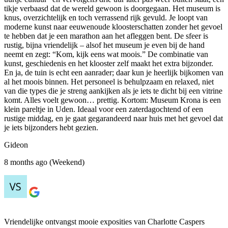
tikje verbaasd dat de wereld gewoon is doorgegaan. Het museum is
knus, overzichtelijk en toch verrassend rijk gevuld. Je loopt van
moderne kunst naar eeuwenoude kloosterschatten zonder het gevoel
te hebben dat je een marathon aan het afleggen bent. De sfeer is
rustig, bijna vriendelijk – alsof het museum je even bij de hand
neemt en zegt: “Kom, kijk eens wat moois.” De combinatie van
kunst, geschiedenis en het klooster zelf maakt het extra bijzonder.
En ja, de tuin is echt een aanrader; daar kun je heerlijk bijkomen van
al het moois binnen. Het personeel is behulpzaam en relaxed, niet
van die types die je streng aankijken als je iets te dicht bij een vitrine
komt. Alles voelt gewoon… prettig. Kortom: Museum Krona is een
klein pareltje in Uden. Ideaal voor een zaterdagochtend of een
rustige middag, en je gaat gegarandeerd naar huis met het gevoel dat
je iets bijzonders hebt gezien.
Gideon
8 months ago (Weekend)
Vriendelijke ontvangst mooie exposities van Charlotte Caspers