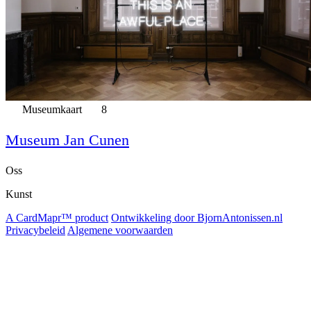
Museumkaart
8
Museum Jan Cunen
Oss
Kunst
A CardMapr™ product
Ontwikkeling door BjornAntonissen.nl
Privacybeleid
Algemene voorwaarden