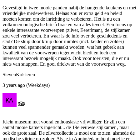
Gevestigd in twee mooie panden nabij de hangende keukens en met
vriendelijke medewerkers. Helaas zou er extra geld en beleid
moeten komen om de inrichting te verbeteren. Het is nu een
volkomen onlogische bric à brac en van alles teveel. Een focus op
enkele interessante voorwerpen (zilver, Eererlman), de stijlkamer
zou veel verbeteren. En waar is de info over de geschiedenis en
stad? De sluip door kruip door ruimtes (incl. kelder en zolder)
kunnen veel spannender gemaakt worden, wat het gebrek aan
kwaliteit van de voorwerpen tegenwicht biedt en toch een
interessant bezoek mogelijk maakt. Ook voor toeristen, die er nu
niets van snappen. En gooi driekwart van de voorwerpen weg.
StevenKolsteren
3 years ago (Weekdays)
Klein museum met vooral enthousiaste vrijwilliger. Er zijn een
aantal mooie kamers ingericht... de 19e eeuwse stijlkamer , maar
ook de grote zaal. De zilvercollectie is mooi om te zien, alsmede de
medische vitrine op zolder. Als je in Appingedam bent moet je er