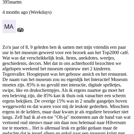
395martm
4 months ago (Weekdays)
Zo'n jaar of 8, 9 geleden ben ik samen met mijn vriendin een paar
uur in het museum geweest voor een bezoek aan het Top2000 café.
Wat was dat verschrikkelijk leuk. Items, anekdotes, weetjes,
geschiedenis, decors. Met dat in ons achterhoofd bezochten we
afgelopen weekend het museum opnieuw met 2 kinderen.
Tegenvaller. Hoogtepunt was het gebouw ansich en het restaurant.
De naam van het museum zou nu eigenlijk het Interactief Museum
moeten zijn. 85% is nu gevuld met interactie, digitale spelletjes,
swipe, like en drukschermpjes. Als ik ergens naartoe ga moet het
een beleving zijn, die 85% kan ik thuis ook vanachter een scherm
ergens bekijken. De overige 15% was in 2 smalle gangetjes boven
weggewerkt en dat waren voor mij de leukste gedeelten. Misschien
ergens in de kelders, maar daar kwam je als reguliere bezoeker niet
langs. Zelf had ik af-en-toe "Oh-ja" momenten aan de hand van wat
vertoond oud nieuws maar om daar nou helemaal naar Hilversum
toe te moeten... Het is allemaal leuk en gelikt gedaan maar de
gedachte dat je jeugd alleen en enkel naar een museum krijgt met