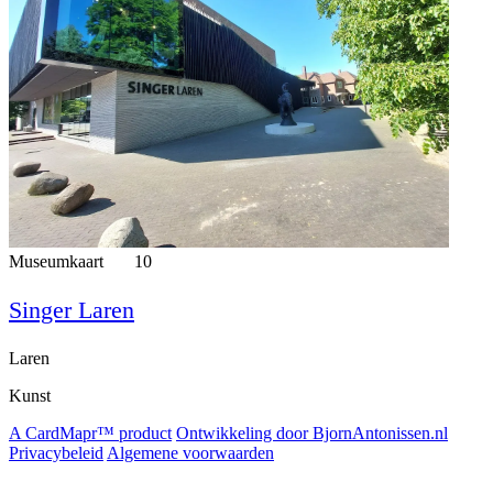
Museumkaart
10
Singer Laren
Laren
Kunst
A CardMapr™ product
Ontwikkeling door BjornAntonissen.nl
Privacybeleid
Algemene voorwaarden