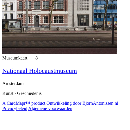
Museumkaart
8
Nationaal Holocaustmuseum
Amsterdam
Kunst · Geschiedenis
A CardMapr™ product
Ontwikkeling door BjornAntonissen.nl
Privacybeleid
Algemene voorwaarden