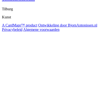
Tilburg
Kunst
A CardMapr™ product
Ontwikkeling door BjornAntonissen.nl
Privacybeleid
Algemene voorwaarden