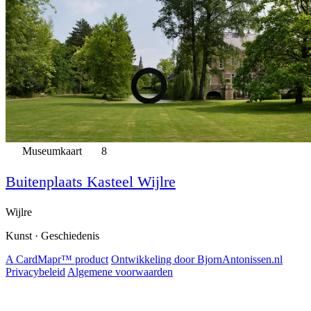
Museumkaart
8
Buitenplaats Kasteel Wijlre
Wijlre
Kunst · Geschiedenis
A CardMapr™ product
Ontwikkeling door BjornAntonissen.nl
Privacybeleid
Algemene voorwaarden