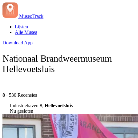
MuseoTrack
Lijsten
Alle Musea
Download App
Nationaal Brandweermuseum
Hellevoetsluis
8
· 530 Recensies
Industriehaven 8,
Hellevoetsluis
Nu gesloten