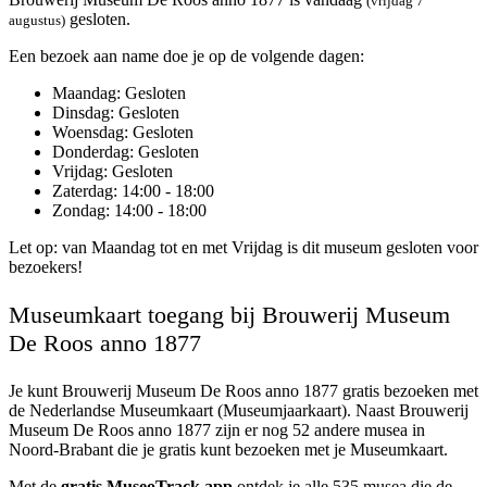
(vrijdag 7
gesloten.
augustus)
Een bezoek aan name doe je op de volgende dagen:
Maandag
: Gesloten
Dinsdag
: Gesloten
Woensdag
: Gesloten
Donderdag
: Gesloten
Vrijdag
: Gesloten
Zaterdag
: 14:00 - 18:00
Zondag
: 14:00 - 18:00
Let op: van Maandag tot en met Vrijdag is dit museum gesloten voor
bezoekers!
Museumkaart toegang bij Brouwerij Museum
De Roos anno 1877
Je kunt
Brouwerij Museum De Roos anno 1877
gratis bezoeken met
de Nederlandse Museumkaart (Museumjaarkaart). Naast Brouwerij
Museum De Roos anno 1877 zijn er nog 52 andere musea in
Noord-Brabant die je gratis kunt bezoeken met je Museumkaart.
Met de
gratis MuseoTrack app
ontdek je alle 535 musea die de