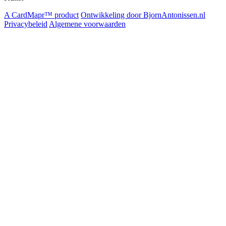
A CardMapr™ product
Ontwikkeling door BjornAntonissen.nl
Privacybeleid
Algemene voorwaarden