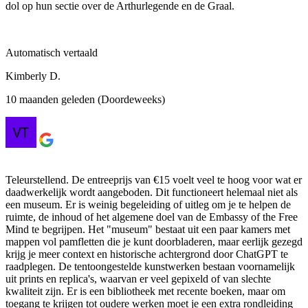
dol op hun sectie over de Arthurlegende en de Graal.
Automatisch vertaald
Kimberly D.
10 maanden geleden (Doordeweeks)
Teleurstellend. De entreeprijs van €15 voelt veel te hoog voor wat er
daadwerkelijk wordt aangeboden. Dit functioneert helemaal niet als
een museum. Er is weinig begeleiding of uitleg om je te helpen de
ruimte, de inhoud of het algemene doel van de Embassy of the Free
Mind te begrijpen. Het "museum" bestaat uit een paar kamers met
mappen vol pamfletten die je kunt doorbladeren, maar eerlijk gezegd
krijg je meer context en historische achtergrond door ChatGPT te
raadplegen. De tentoongestelde kunstwerken bestaan ​​voornamelijk
uit prints en replica's, waarvan er veel gepixeld of van slechte
kwaliteit zijn. Er is een bibliotheek met recente boeken, maar om
toegang te krijgen tot oudere werken moet je een extra rondleiding