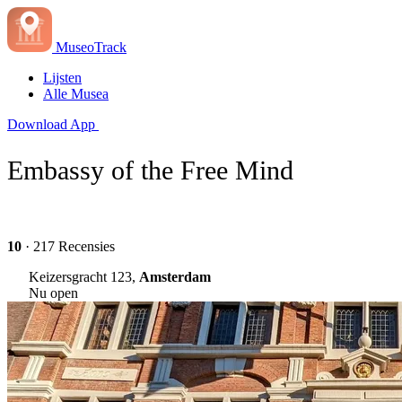
MuseoTrack
Lijsten
Alle Musea
Download App
Embassy of the Free Mind
10
· 217 Recensies
Keizersgracht 123,
Amsterdam
Nu open