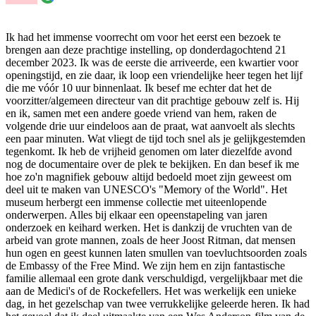
Ik had het immense voorrecht om voor het eerst een bezoek te
brengen aan deze prachtige instelling, op donderdagochtend 21
december 2023. Ik was de eerste die arriveerde, een kwartier voor
openingstijd, en zie daar, ik loop een vriendelijke heer tegen het lijf
die me vóór 10 uur binnenlaat. Ik besef me echter dat het de
voorzitter/algemeen directeur van dit prachtige gebouw zelf is. Hij
en ik, samen met een andere goede vriend van hem, raken de
volgende drie uur eindeloos aan de praat, wat aanvoelt als slechts
een paar minuten. Wat vliegt de tijd toch snel als je gelijkgestemden
tegenkomt. Ik heb de vrijheid genomen om later diezelfde avond
nog de documentaire over de plek te bekijken. En dan besef ik me
hoe zo'n magnifiek gebouw altijd bedoeld moet zijn geweest om
deel uit te maken van UNESCO's "Memory of the World". Het
museum herbergt een immense collectie met uiteenlopende
onderwerpen. Alles bij elkaar een opeenstapeling van jaren
onderzoek en keihard werken. Het is dankzij de vruchten van de
arbeid van grote mannen, zoals de heer Joost Ritman, dat mensen
hun ogen en geest kunnen laten smullen van toevluchtsoorden zoals
de Embassy of the Free Mind. We zijn hem en zijn fantastische
familie allemaal een grote dank verschuldigd, vergelijkbaar met die
aan de Medici's of de Rockefellers. Het was werkelijk een unieke
dag, in het gezelschap van twee verrukkelijke geleerde heren. Ik had