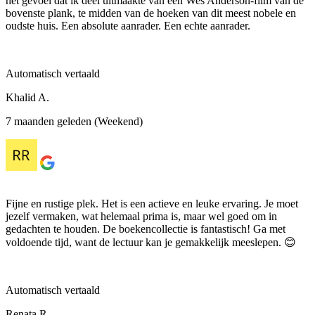
het gevoel dat ik deel uitmaakte van een Wes Anderson-film van de
bovenste plank, te midden van de hoeken van dit meest nobele en
oudste huis. Een absolute aanrader. Een echte aanrader.
Automatisch vertaald
Khalid A.
7 maanden geleden (Weekend)
Fijne en rustige plek. Het is een actieve en leuke ervaring. Je moet
jezelf vermaken, wat helemaal prima is, maar wel goed om in
gedachten te houden. De boekencollectie is fantastisch! Ga met
voldoende tijd, want de lectuur kan je gemakkelijk meeslepen. 😊
Automatisch vertaald
Renata R.