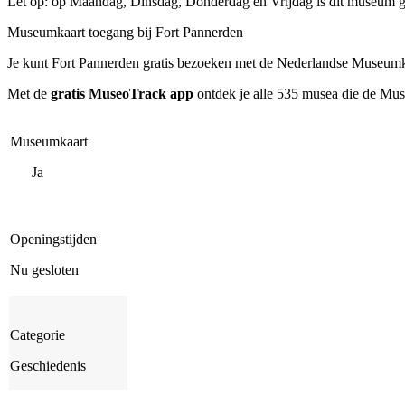
Let op: op Maandag, Dinsdag, Donderdag en Vrijdag is dit museum g
Museumkaart toegang bij Fort Pannerden
Je kunt
Fort Pannerden
gratis bezoeken met de Nederlandse Museumkaa
Met de
gratis MuseoTrack app
ontdek je alle 535 musea die de Mu
Museumkaart
Ja
Openingstijden
Nu gesloten
Categorie
Geschiedenis