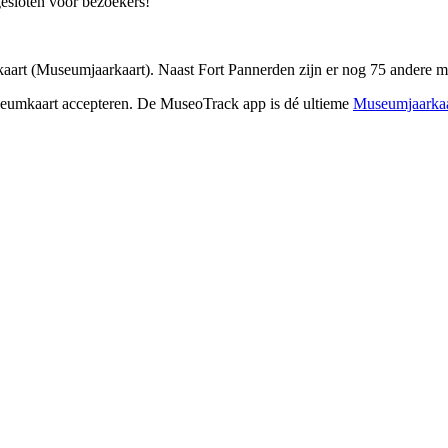
esloten voor bezoekers!
rt (Museumjaarkaart). Naast Fort Pannerden zijn er nog 75 andere mu
seumkaart accepteren. De MuseoTrack app is dé ultieme
Museumjaarkaa