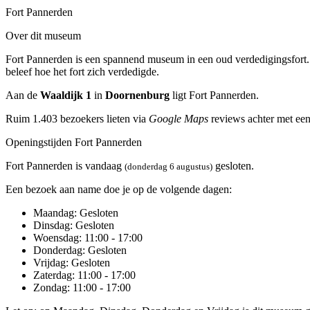
Fort Pannerden
Over dit museum
Fort Pannerden is een spannend museum in een oud verdedigingsfort. O
beleef hoe het fort zich verdedigde.
Aan de
Waaldijk 1
in
Doornenburg
ligt Fort Pannerden.
Ruim 1.403 bezoekers lieten via
Google Maps
reviews achter met een
Openingstijden Fort Pannerden
Fort Pannerden is vandaag
gesloten.
(donderdag 6 augustus)
Een bezoek aan name doe je op de volgende dagen:
Maandag
: Gesloten
Dinsdag
: Gesloten
Woensdag
: 11:00 - 17:00
Donderdag
: Gesloten
Vrijdag
: Gesloten
Zaterdag
: 11:00 - 17:00
Zondag
: 11:00 - 17:00