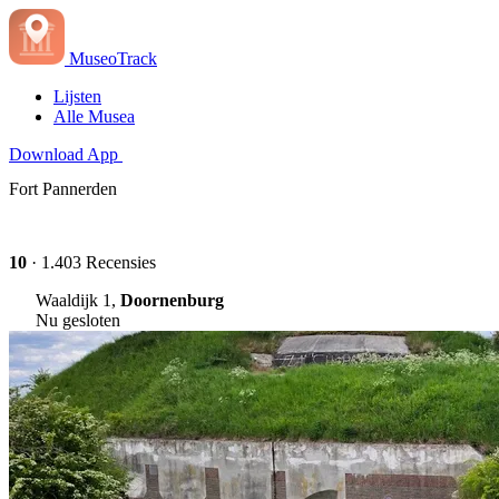
MuseoTrack
Lijsten
Alle Musea
Download App
Fort Pannerden
10
· 1.403 Recensies
Waaldijk 1,
Doornenburg
Nu gesloten