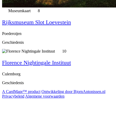
Museumkaart
8
Rijksmuseum Slot Loevestein
Poederoijen
Geschiedenis
10
Florence Nightingale Instituut
Culemborg
Geschiedenis
A CardMapr™ product
Ontwikkeling door BjornAntonissen.nl
Privacybeleid
Algemene voorwaarden