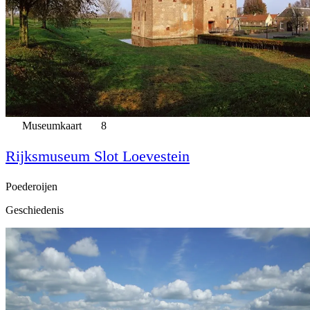
Museumkaart
8
Rijksmuseum Slot Loevestein
Poederoijen
Geschiedenis