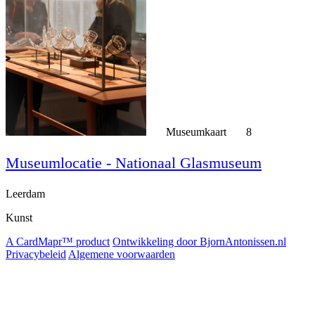
Museumkaart
8
Museumlocatie - Nationaal Glasmuseum
Leerdam
Kunst
A CardMapr™ product
Ontwikkeling door BjornAntonissen.nl
Privacybeleid
Algemene voorwaarden