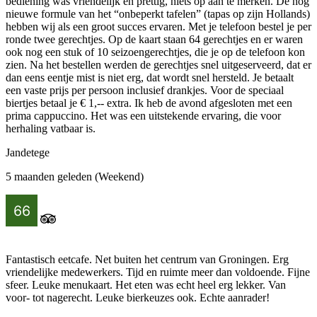
bediening was vriendelijk en prettig, niets op aan te merken. De nog
nieuwe formule van het “onbeperkt tafelen” (tapas op zijn Hollands)
hebben wij als een groot succes ervaren. Met je telefoon bestel je per
ronde twee gerechtjes. Op de kaart staan 64 gerechtjes en er waren
ook nog een stuk of 10 seizoengerechtjes, die je op de telefoon kon
zien. Na het bestellen werden de gerechtjes snel uitgeserveerd, dat er
dan eens eentje mist is niet erg, dat wordt snel hersteld. Je betaalt
een vaste prijs per persoon inclusief drankjes. Voor de speciaal
biertjes betaal je € 1,-- extra. Ik heb de avond afgesloten met een
prima cappuccino. Het was een uitstekende ervaring, die voor
herhaling vatbaar is.
Jandetege
5 maanden geleden (Weekend)
Fantastisch eetcafe. Net buiten het centrum van Groningen. Erg
vriendelijke medewerkers. Tijd en ruimte meer dan voldoende. Fijne
sfeer. Leuke menukaart. Het eten was echt heel erg lekker. Van
voor- tot nagerecht. Leuke bierkeuzes ook. Echte aanrader!