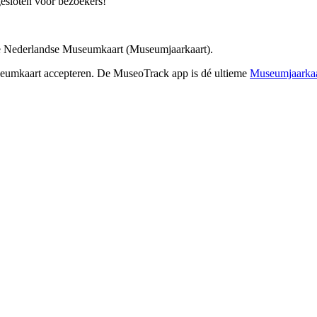
esloten voor bezoekers!
de Nederlandse Museumkaart (Museumjaarkaart).
seumkaart accepteren. De MuseoTrack app is dé ultieme
Museumjaarkaa