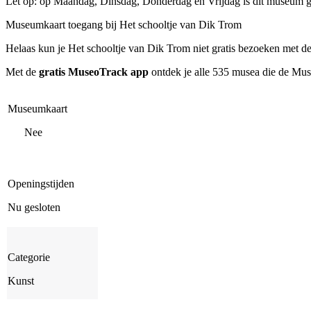
Let op: op Maandag, Dinsdag, Donderdag en Vrijdag is dit museum g
Museumkaart toegang bij Het schooltje van Dik Trom
Helaas kun je
Het schooltje van Dik Trom
niet gratis bezoeken met 
Met de
gratis MuseoTrack app
ontdek je alle 535 musea die de Mu
Museumkaart
Nee
Openingstijden
Nu gesloten
Categorie
Kunst