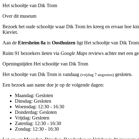
Het schooltje van Dik Trom
Over dit museum
Bezoek het oude schooltje waar Dik Trom les kreeg en ervaar hoe kind
Kieviet.
Aan de
Etersheim 8a
in
Oosthuizen
ligt Het schooltje van Dik Trom
Ruim 91 bezoekers lieten via
Google Maps
reviews achter met een ge
Openingstijden Het schooltje van Dik Trom
Het schooltje van Dik Trom is vandaag
gesloten.
(vrijdag 7 augustus)
Een bezoek aan name doe je op de volgende dagen:
Maandag
: Gesloten
Dinsdag
: Gesloten
Woensdag
: 12:30 - 16:30
Donderdag
: Gesloten
Vrijdag
: Gesloten
Zaterdag
: 12:30 - 16:30
Zondag
: 12:30 - 16:30