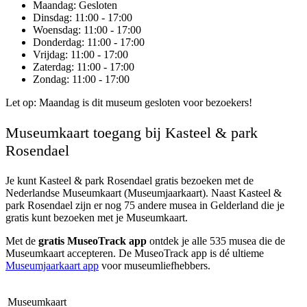
Maandag
: Gesloten
Dinsdag
: 11:00 - 17:00
Woensdag
: 11:00 - 17:00
Donderdag
: 11:00 - 17:00
Vrijdag
: 11:00 - 17:00
Zaterdag
: 11:00 - 17:00
Zondag
: 11:00 - 17:00
Let op: Maandag is dit museum gesloten voor bezoekers!
Museumkaart toegang bij Kasteel & park
Rosendael
Je kunt
Kasteel & park Rosendael
gratis bezoeken met de
Nederlandse Museumkaart (Museumjaarkaart). Naast Kasteel &
park Rosendael zijn er nog 75 andere musea in Gelderland die je
gratis kunt bezoeken met je Museumkaart.
Met de
gratis MuseoTrack app
ontdek je alle 535 musea die de
Museumkaart accepteren. De MuseoTrack app is dé ultieme
Museumjaarkaart app
voor museumliefhebbers.
Museumkaart