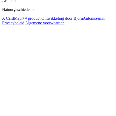
Arnhem
Natuurgeschiedenis
A CardMapr™ product
Ontwikkeling door BjornAntonissen.nl
Privacybeleid
Algemene voorwaarden