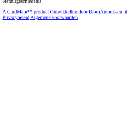
Natuurgeschiedenis
A CardMapr™ product
Ontwikkeling door BjornAntonissen.nl
Privacybeleid
Algemene voorwaarden