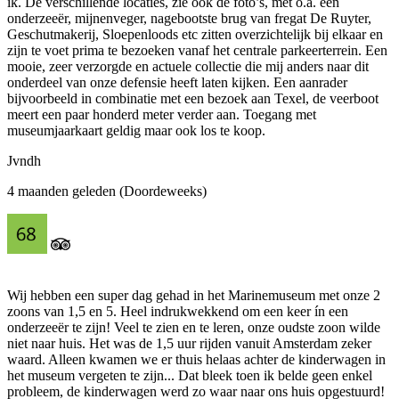
ik. De verschillende locaties, zie ook de foto’s, met o.a. een
onderzeeër, mijnenveger, nagebootste brug van fregat De Ruyter,
Geschutmakerij, Sloepenloods etc zitten overzichtelijk bij elkaar en
zijn te voet prima te bezoeken vanaf het centrale parkeerterrein. Een
mooie, zeer verzorgde en actuele collectie die mij anders naar dit
onderdeel van onze defensie heeft laten kijken. Een aanrader
bijvoorbeeld in combinatie met een bezoek aan Texel, de veerboot
meert een paar honderd meter verder aan. Toegang met
museumjaarkaart geldig maar ook los te koop.
Jvndh
4 maanden geleden (Doordeweeks)
Wij hebben een super dag gehad in het Marinemuseum met onze 2
zoons van 1,5 en 5. Heel indrukwekkend om een keer ín een
onderzeeër te zijn! Veel te zien en te leren, onze oudste zoon wilde
niet naar huis. Het was de 1,5 uur rijden vanuit Amsterdam zeker
waard. Alleen kwamen we er thuis helaas achter de kinderwagen in
het museum vergeten te zijn... Dat bleek toen ik belde geen enkel
probleem, de kinderwagen werd zo waar naar ons huis opgestuurd!