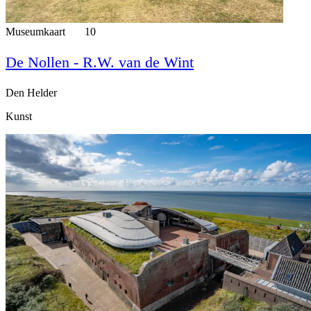
Museumkaart
10
De Nollen - R.W. van de Wint
Den Helder
Kunst