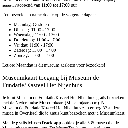
(vrijdag 7
geopend van
11:00 tot 17:00
uur.
augustus)
Een bezoek aan name doe je op de volgende dagen:
Maandag
: Gesloten
Dinsdag
: 11:00 - 17:00
Woensdag
: 11:00 - 17:00
Donderdag
: 11:00 - 17:00
Vrijdag
: 11:00 - 17:00
Zaterdag
: 11:00 - 17:00
Zondag
: 11:00 - 17:00
Let op: Maandag is dit museum gesloten voor bezoekers!
Museumkaart toegang bij Museum de
Fundatie/Kasteel Het Nijenhuis
Je kunt
Museum de Fundatie/Kasteel Het Nijenhuis
gratis bezoeken
met de Nederlandse Museumkaart (Museumjaarkaart). Naast
Museum de Fundatie/Kasteel Het Nijenhuis zijn er nog 32 andere
musea in Overijssel die je gratis kunt bezoeken met je Museumkaart.
Met de
gratis MuseoTrack app
ontdek je alle 535 musea die de
Museumkaart accepteren. De MuseoTrack app is dé ultieme