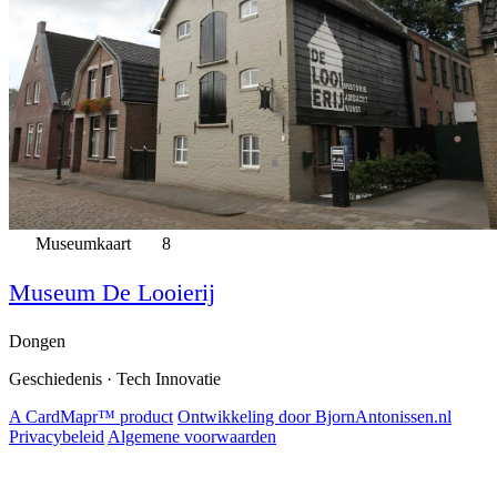
Museumkaart
8
Museum De Looierij
Dongen
Geschiedenis · Tech Innovatie
A CardMapr™ product
Ontwikkeling door BjornAntonissen.nl
Privacybeleid
Algemene voorwaarden