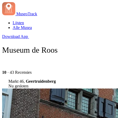
MuseoTrack
Lijsten
Alle Musea
Download App
Museum de Roos
10
· 43 Recensies
Markt 46,
Geertruidenberg
Nu gesloten