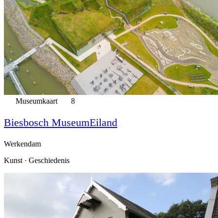
Museumkaart
8
Biesbosch MuseumEiland
Werkendam
Kunst · Geschiedenis