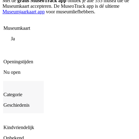
Met de
gratis MuseoTrack app
ontdek je alle 535 musea die de
Museumkaart accepteren. De MuseoTrack app is dé ultieme
Museumjaarkaart app
voor museumliefhebbers.
Museumkaart
Ja
Openingstijden
Nu open
Categorie
Geschiedenis
Kindvriendelijk
Onbekend