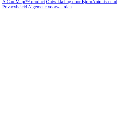
A CardMapr™ product
Ontwikkeling door BjornAntonissen.nl
Privacybeleid
Algemene voorwaarden