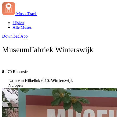
MuseoTrack
Lijsten
Alle Musea
Download App
MuseumFabriek Winterswijk
8
· 70 Recensies
Laan van Hilbelink 6-10,
Winterswijk
Nu open