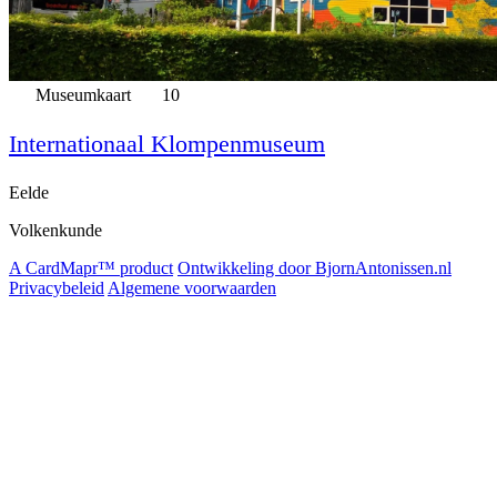
Museumkaart
10
Internationaal Klompenmuseum
Eelde
Volkenkunde
A CardMapr™ product
Ontwikkeling door BjornAntonissen.nl
Privacybeleid
Algemene voorwaarden