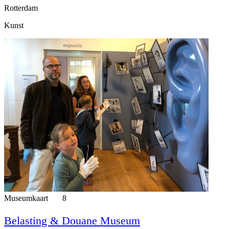
Rotterdam
Kunst
Museumkaart
8
Belasting & Douane Museum