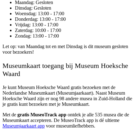
Maandag
: Gesloten
Dinsdag
: Gesloten
Woensdag
: 13:00 - 17:00
Donderdag
: 13:00 - 17:00
Vrijdag
: 13:00 - 17:00
Zaterdag
: 10:00 - 17:00
Zondag
: 13:00 - 17:00
Let op: van Maandag tot en met Dinsdag is dit museum gesloten
voor bezoekers!
Museumkaart toegang bij Museum Hoeksche
Waard
Je kunt
Museum Hoeksche Waard
gratis bezoeken met de
Nederlandse Museumkaart (Museumjaarkaart). Naast Museum
Hoeksche Waard zijn er nog 98 andere musea in Zuid-Holland die
je gratis kunt bezoeken met je Museumkaart.
Met de
gratis MuseoTrack app
ontdek je alle 535 musea die de
Museumkaart accepteren. De MuseoTrack app is dé ultieme
Museumjaarkaart app
voor museumliefhebbers.