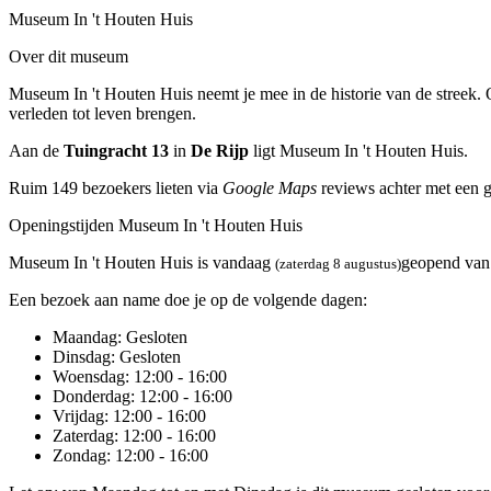
Museum In 't Houten Huis
Over dit museum
Museum In 't Houten Huis neemt je mee in de historie van de streek.
verleden tot leven brengen.
Aan de
Tuingracht 13
in
De Rijp
ligt Museum In 't Houten Huis.
Ruim 149 bezoekers lieten via
Google Maps
reviews achter met een 
Openingstijden Museum In 't Houten Huis
Museum In 't Houten Huis is vandaag
geopend va
(zaterdag 8 augustus)
Een bezoek aan name doe je op de volgende dagen:
Maandag
: Gesloten
Dinsdag
: Gesloten
Woensdag
: 12:00 - 16:00
Donderdag
: 12:00 - 16:00
Vrijdag
: 12:00 - 16:00
Zaterdag
: 12:00 - 16:00
Zondag
: 12:00 - 16:00