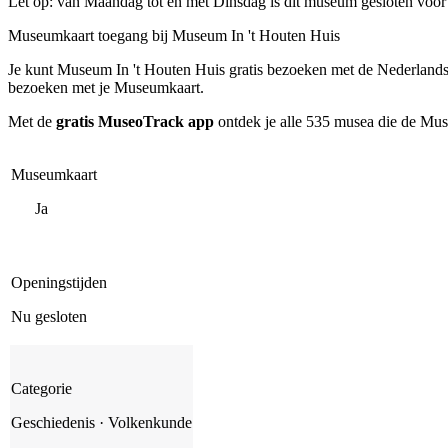
Let op: van Maandag tot en met Dinsdag is dit museum gesloten voor
Museumkaart toegang bij Museum In 't Houten Huis
Je kunt
Museum In 't Houten Huis
gratis bezoeken met de Nederlands
bezoeken met je Museumkaart.
Met de
gratis MuseoTrack app
ontdek je alle 535 musea die de Mu
Museumkaart
Ja
Openingstijden
Nu gesloten
Categorie
Geschiedenis · Volkenkunde