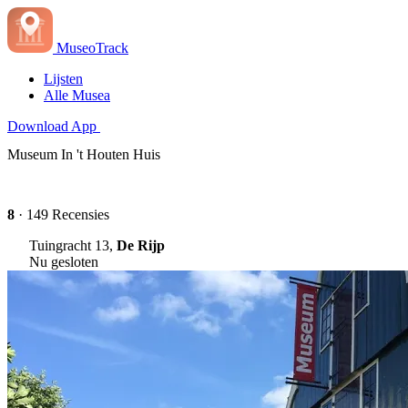
MuseoTrack
Lijsten
Alle Musea
Download App
Museum In 't Houten Huis
8
· 149 Recensies
Tuingracht 13,
De Rijp
Nu gesloten