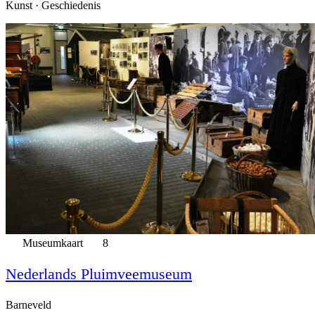
Kunst · Geschiedenis
Museumkaart
8
Nederlands Pluimveemuseum
Barneveld