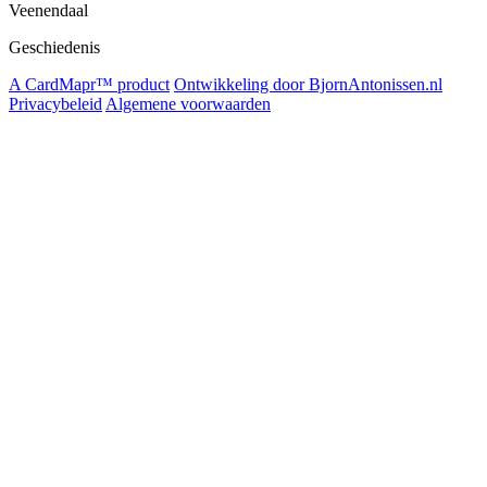
Veenendaal
Geschiedenis
A CardMapr™ product
Ontwikkeling door BjornAntonissen.nl
Privacybeleid
Algemene voorwaarden