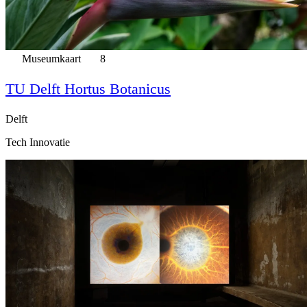
Museumkaart
8
TU Delft Hortus Botanicus
Delft
Tech Innovatie