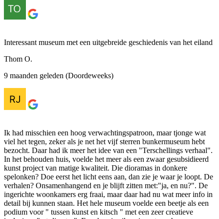
Interessant museum met een uitgebreide geschiedenis van het eiland
Thom O.
9 maanden geleden (Doordeweeks)
Ik had misschien een hoog verwachtingspatroon, maar tjonge wat
viel het tegen, zeker als je net het vijf sterren bunkermuseum hebt
bezocht. Daar had ik meer het idee van een "Terschellings verhaal".
In het behouden huis, voelde het meer als een zwaar gesubsidieerd
kunst project van matige kwaliteit. Die dioramas in donkere
spelonken? Doe eerst het licht eens aan, dan zie je waar je loopt. De
verhalen? Onsamenhangend en je blijft zitten met:"ja, en nu?". De
ingerichte woonkamers erg fraai, maar daar had nu wat meer info in
detail bij kunnen staan. Het hele museum voelde een beetje als een
podium voor " tussen kunst en kitsch " met een zeer creatieve