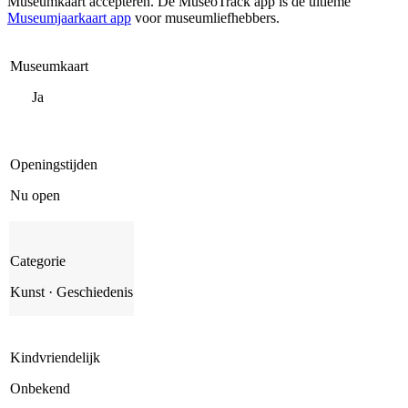
Museumkaart accepteren. De MuseoTrack app is dé ultieme
Museumjaarkaart app
voor museumliefhebbers.
Museumkaart
Ja
Openingstijden
Nu open
Categorie
Kunst · Geschiedenis
Kindvriendelijk
Onbekend