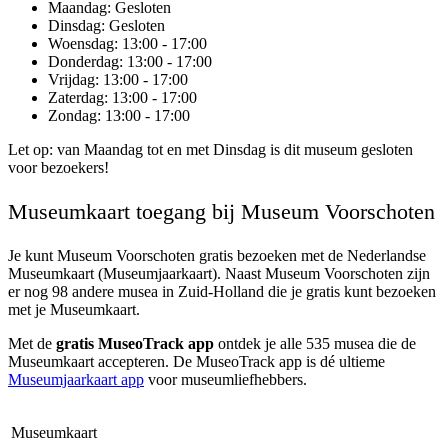
Maandag
: Gesloten
Dinsdag
: Gesloten
Woensdag
: 13:00 - 17:00
Donderdag
: 13:00 - 17:00
Vrijdag
: 13:00 - 17:00
Zaterdag
: 13:00 - 17:00
Zondag
: 13:00 - 17:00
Let op: van Maandag tot en met Dinsdag is dit museum gesloten
voor bezoekers!
Museumkaart toegang bij Museum Voorschoten
Je kunt
Museum Voorschoten
gratis bezoeken met de Nederlandse
Museumkaart (Museumjaarkaart). Naast Museum Voorschoten zijn
er nog 98 andere musea in Zuid-Holland die je gratis kunt bezoeken
met je Museumkaart.
Met de
gratis MuseoTrack app
ontdek je alle 535 musea die de
Museumkaart accepteren. De MuseoTrack app is dé ultieme
Museumjaarkaart app
voor museumliefhebbers.
Museumkaart