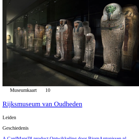
Museumkaart
10
Rijksmuseum van Oudheden
Leiden
Geschiedenis
A CardMapr™ product
Ontwikkeling door BjornAntonissen.nl