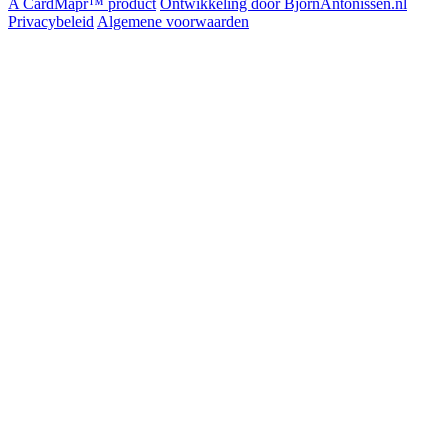
A CardMapr™ product
Ontwikkeling door BjornAntonissen.nl
Privacybeleid
Algemene voorwaarden