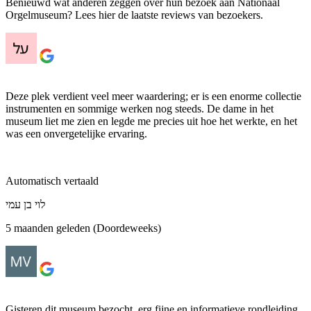
Benieuwd wat anderen zeggen over hun bezoek aan Nationaal
Orgelmuseum? Lees hier de laatste reviews van bezoekers.
Deze plek verdient veel meer waardering; er is een enorme collectie
instrumenten en sommige werken nog steeds. De dame in het
museum liet me zien en legde me precies uit hoe het werkte, en het
was een onvergetelijke ervaring.
Automatisch vertaald
לוי בן עמי
5 maanden geleden (Doordeweeks)
Gisteren dit museum bezocht, erg fijne en informatieve rondleiding