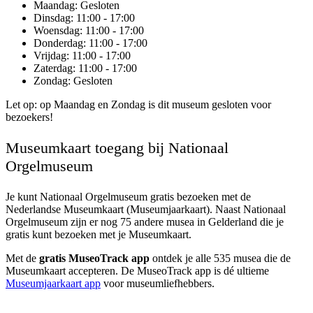
Maandag
: Gesloten
Dinsdag
: 11:00 - 17:00
Woensdag
: 11:00 - 17:00
Donderdag
: 11:00 - 17:00
Vrijdag
: 11:00 - 17:00
Zaterdag
: 11:00 - 17:00
Zondag
: Gesloten
Let op: op Maandag en Zondag is dit museum gesloten voor
bezoekers!
Museumkaart toegang bij Nationaal
Orgelmuseum
Je kunt
Nationaal Orgelmuseum
gratis bezoeken met de
Nederlandse Museumkaart (Museumjaarkaart). Naast Nationaal
Orgelmuseum zijn er nog 75 andere musea in Gelderland die je
gratis kunt bezoeken met je Museumkaart.
Met de
gratis MuseoTrack app
ontdek je alle 535 musea die de
Museumkaart accepteren. De MuseoTrack app is dé ultieme
Museumjaarkaart app
voor museumliefhebbers.