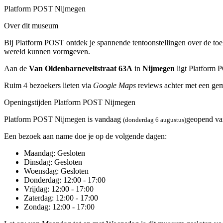
Platform POST Nijmegen
Over dit museum
Bij Platform POST ontdek je spannende tentoonstellingen over de toe
wereld kunnen vormgeven.
Aan de
Van Oldenbarneveltstraat 63A
in
Nijmegen
ligt Platform
Ruim 4 bezoekers lieten via
Google Maps
reviews achter met een gem
Openingstijden Platform POST Nijmegen
Platform POST Nijmegen is vandaag
geopend v
(donderdag 6 augustus)
Een bezoek aan name doe je op de volgende dagen:
Maandag
: Gesloten
Dinsdag
: Gesloten
Woensdag
: Gesloten
Donderdag
: 12:00 - 17:00
Vrijdag
: 12:00 - 17:00
Zaterdag
: 12:00 - 17:00
Zondag
: 12:00 - 17:00