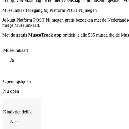
Let op: van Maandag tot en met Woensdag is dit museum gesloten vo
Museumkaart toegang bij Platform POST Nijmegen
Je kunt
Platform POST Nijmegen
gratis bezoeken met de Nederlands
met je Museumkaart.
Met de
gratis MuseoTrack app
ontdek je alle 535 musea die de Mu
Museumkaart
Ja
Openingstijden
Nu open
Kindvriendelijk
Nee