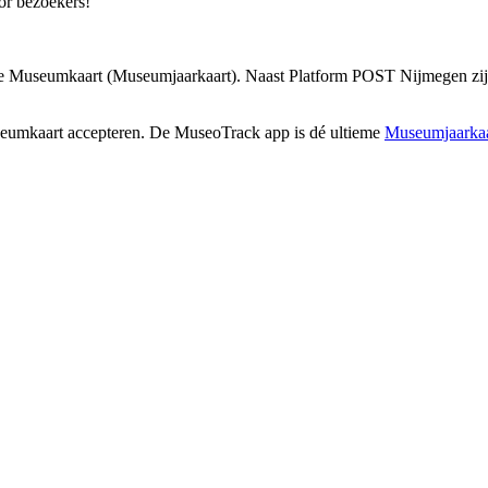
or bezoekers!
e Museumkaart (Museumjaarkaart). Naast Platform POST Nijmegen zijn 
seumkaart accepteren. De MuseoTrack app is dé ultieme
Museumjaarkaa