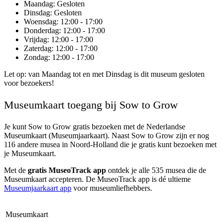
Maandag
: Gesloten
Dinsdag
: Gesloten
Woensdag
: 12:00 - 17:00
Donderdag
: 12:00 - 17:00
Vrijdag
: 12:00 - 17:00
Zaterdag
: 12:00 - 17:00
Zondag
: 12:00 - 17:00
Let op: van Maandag tot en met Dinsdag is dit museum gesloten
voor bezoekers!
Museumkaart toegang bij Sow to Grow
Je kunt
Sow to Grow
gratis bezoeken met de Nederlandse
Museumkaart (Museumjaarkaart). Naast Sow to Grow zijn er nog
116 andere musea in Noord-Holland die je gratis kunt bezoeken met
je Museumkaart.
Met de
gratis MuseoTrack app
ontdek je alle 535 musea die de
Museumkaart accepteren. De MuseoTrack app is dé ultieme
Museumjaarkaart app
voor museumliefhebbers.
Museumkaart