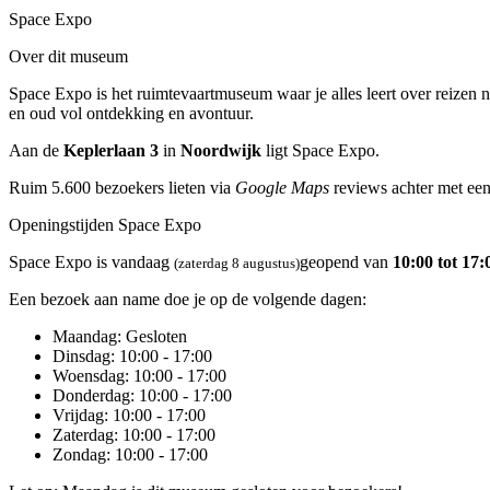
Space Expo
Over dit museum
Space Expo is het ruimtevaartmuseum waar je alles leert over reizen n
en oud vol ontdekking en avontuur.
Aan de
Keplerlaan 3
in
Noordwijk
ligt Space Expo.
Ruim 5.600 bezoekers lieten via
Google Maps
reviews achter met een
Openingstijden Space Expo
Space Expo is vandaag
geopend van
10:00 tot 17:
(zaterdag 8 augustus)
Een bezoek aan name doe je op de volgende dagen:
Maandag
: Gesloten
Dinsdag
: 10:00 - 17:00
Woensdag
: 10:00 - 17:00
Donderdag
: 10:00 - 17:00
Vrijdag
: 10:00 - 17:00
Zaterdag
: 10:00 - 17:00
Zondag
: 10:00 - 17:00