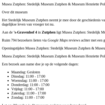
Musea Zutphen: Stedelijk Museum Zutphen & Museum Henriette Po
Over dit museum
Het Stedelijk Museum Zutphen neemt je mee door de geschiedenis van 
dagelijkse leven van vroeger tot nu.
Aan de
's-Gravenhof 4
in
Zutphen
ligt Musea Zutphen: Stedelijk 
Ruim 794 bezoekers lieten via
Google Maps
reviews achter met een 
Openingstijden Musea Zutphen: Stedelijk Museum Zutphen & Museu
Musea Zutphen: Stedelijk Museum Zutphen & Museum Henriette Pol
Een bezoek aan name doe je op de volgende dagen:
Maandag
: Gesloten
Dinsdag
: 11:00 - 17:00
Woensdag
: 11:00 - 17:00
Donderdag
: 11:00 - 17:00
Vrijdag
: 11:00 - 17:00
Zaterdag
: 11:00 - 17:00
Zondag
: 11:00 - 17:00