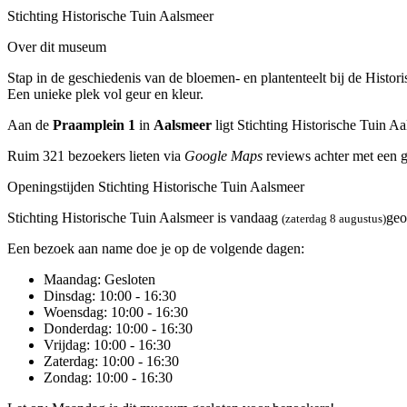
Stichting Historische Tuin Aalsmeer‎
Over dit museum
Stap in de geschiedenis van de bloemen- en plantenteelt bij de Hist
Een unieke plek vol geur en kleur.
Aan de
Praamplein 1
in
Aalsmeer
ligt Stichting Historische Tuin Aal
Ruim 321 bezoekers lieten via
Google Maps
reviews achter met een 
Openingstijden Stichting Historische Tuin Aalsmeer‎
Stichting Historische Tuin Aalsmeer‎ is vandaag
ge
(zaterdag 8 augustus)
Een bezoek aan name doe je op de volgende dagen:
Maandag
: Gesloten
Dinsdag
: 10:00 - 16:30
Woensdag
: 10:00 - 16:30
Donderdag
: 10:00 - 16:30
Vrijdag
: 10:00 - 16:30
Zaterdag
: 10:00 - 16:30
Zondag
: 10:00 - 16:30