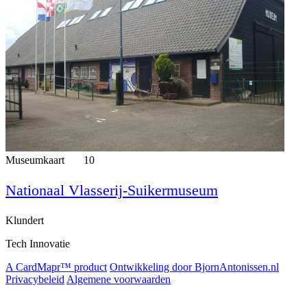
Museumkaart
10
Nationaal Vlasserij-Suikermuseum
Klundert
Tech Innovatie
A CardMapr™ product
Ontwikkeling door BjornAntonissen.nl
Privacybeleid
Algemene voorwaarden