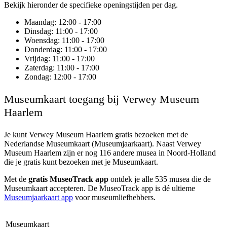
Bekijk hieronder de specifieke openingstijden per dag.
Maandag
: 12:00 - 17:00
Dinsdag
: 11:00 - 17:00
Woensdag
: 11:00 - 17:00
Donderdag
: 11:00 - 17:00
Vrijdag
: 11:00 - 17:00
Zaterdag
: 11:00 - 17:00
Zondag
: 12:00 - 17:00
Museumkaart toegang bij Verwey Museum
Haarlem
Je kunt
Verwey Museum Haarlem
gratis bezoeken met de
Nederlandse Museumkaart (Museumjaarkaart). Naast Verwey
Museum Haarlem zijn er nog 116 andere musea in Noord-Holland
die je gratis kunt bezoeken met je Museumkaart.
Met de
gratis MuseoTrack app
ontdek je alle 535 musea die de
Museumkaart accepteren. De MuseoTrack app is dé ultieme
Museumjaarkaart app
voor museumliefhebbers.
Museumkaart