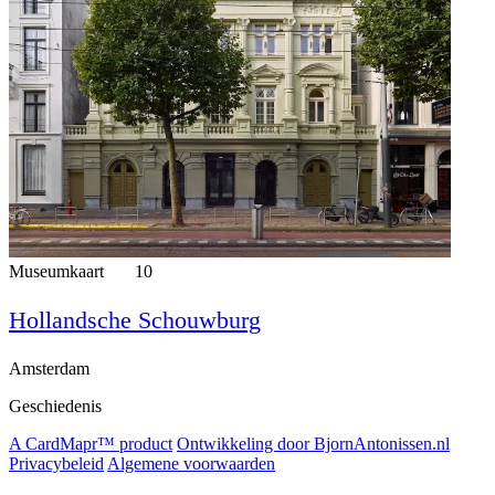
Museumkaart
10
Hollandsche Schouwburg
Amsterdam
Geschiedenis
A CardMapr™ product
Ontwikkeling door BjornAntonissen.nl
Privacybeleid
Algemene voorwaarden