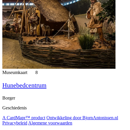
Museumkaart
8
Hunebedcentrum
Borger
Geschiedenis
A CardMapr™ product
Ontwikkeling door BjornAntonissen.nl
Privacybeleid
Algemene voorwaarden