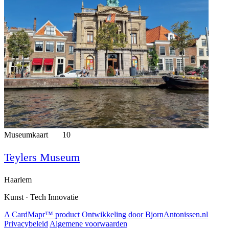
Museumkaart
10
Teylers Museum
Haarlem
Kunst · Tech Innovatie
A CardMapr™ product
Ontwikkeling door BjornAntonissen.nl
Privacybeleid
Algemene voorwaarden