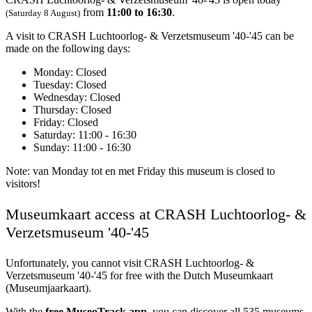
from
11:00 to 16:30
.
(Saturday 8 August)
A visit to CRASH Luchtoorlog- & Verzetsmuseum '40-'45 can be
made on the following days:
Monday
: Closed
Tuesday
: Closed
Wednesday
: Closed
Thursday
: Closed
Friday
: Closed
Saturday
: 11:00 - 16:30
Sunday
: 11:00 - 16:30
Note: van Monday tot en met Friday this museum is closed to
visitors!
Museumkaart access at CRASH Luchtoorlog- &
Verzetsmuseum '40-'45
Unfortunately, you cannot visit
CRASH Luchtoorlog- &
Verzetsmuseum '40-'45
for free with the Dutch Museumkaart
(Museumjaarkaart).
With the
free MuseoTrack app
, you can discover all 535 museums